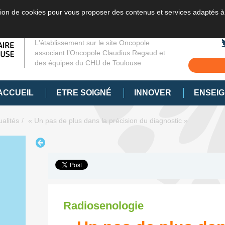
sation de cookies pour vous proposer des contenus et services adaptés à
L'établissement sur le site Oncopole
associant l’Oncopole Claudius Regaud et
des équipes du CHU de Toulouse
ACCUEIL
ETRE SOIGNÉ
INNOVER
ENSEI
ualités
« Un pas de plus dans la précision du diagnostic »
Radiosenologie