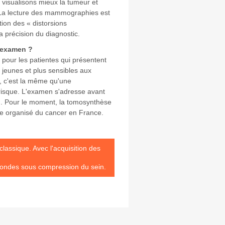
 visualisons mieux la tumeur et
 La lecture des mammographies est
tion des « distorsions
a précision du diagnostic.
t examen ?
pour les patientes qui présentent
 jeunes et plus sensibles aux
le, c'est la même qu'une
risque. L'examen s'adresse avant
n. Pour le moment, la tomosynthèse
ge organisé du cancer en France.
ssique. Avec l'acquisition des
econdes sous compression du sein.