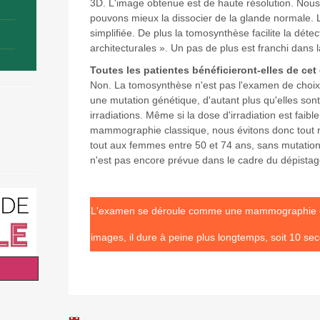
3D. L'image obtenue est de haute résolution. Nous
pouvons mieux la dissocier de la glande normale.
simplifiée. De plus la tomosynthèse facilite la détec
architecturales ». Un pas de plus est franchi dans l
Toutes les patientes bénéficieront-elles de ce
Non. La tomosynthèse n'est pas l'examen de choix 
une mutation génétique, d'autant plus qu'elles sont
irradiations. Même si la dose d'irradiation est faib
mammographie classique, nous évitons donc tout 
tout aux femmes entre 50 et 74 ans, sans mutatio
n'est pas encore prévue dans le cadre du dépista
L'examen se déroule comme une mammographie cla
images, il dure à peine plus longtemps, soit 10 s