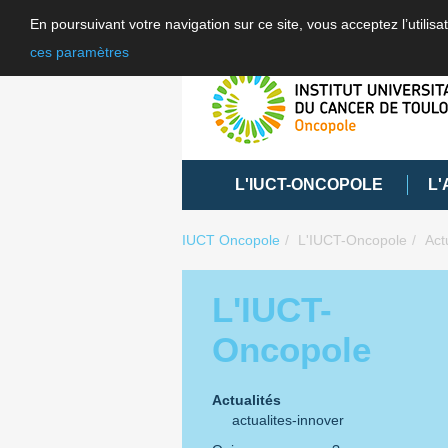
En poursuivant votre navigation sur ce site, vous acceptez l’utili
ces paramètres
L'IUCT-ONCOPOLE
L'
IUCT Oncopole
L'IUCT-Oncopole
Act
L'IUCT-
Oncopole
Actualités
actualites-innover