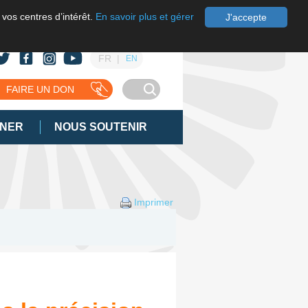
 vos centres d’intérêt.
En savoir plus et gérer
J'accepte
FR
EN
FAIRE UN DON
GNER
NOUS SOUTENIR
Imprimer