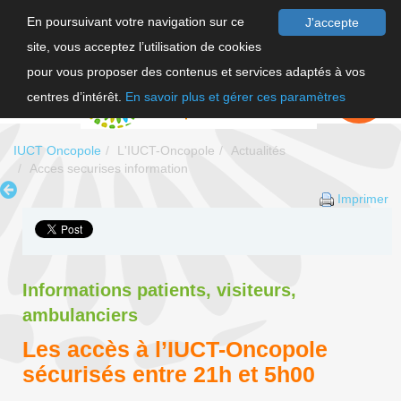
En poursuivant votre navigation sur ce
J'accepte
site, vous acceptez l’utilisation de cookies
F
pour vous proposer des contenus et services adaptés à vos
EN
FAIRE UN
DON
centres d’intérêt.
En savoir plus et gérer ces paramètres
IUCT Oncopole
L'IUCT-Oncopole
Actualités
Acces securises information
Imprimer
Informations patients, visiteurs,
ambulanciers
Les accès à l’IUCT-Oncopole
sécurisés entre 21h et 5h00