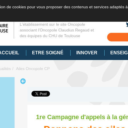
sation de cookies pour vous proposer des contenus et services adaptés à
L'établissement sur le site Oncopole
associant l’Oncopole Claudius Regaud et
des équipes du CHU de Toulouse
ACCUEIL
ETRE SOIGNÉ
INNOVER
ENSEI
ualités
Ailes Oncopole CP
1re Campagne d'appels à la gé