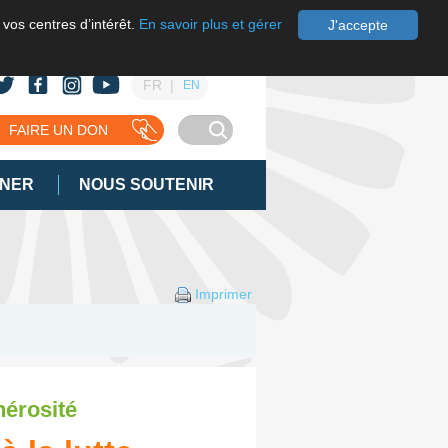
 vos centres d’intérêt.
En savoir plus et gérer
J'accepte
FR
EN
FAIRE UN DON
GNER
NOUS SOUTENIR
Imprimer
nérosité