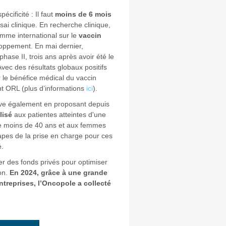
écificité : Il faut
moins de 6 mois
ai clinique. En recherche clinique,
amme international sur le
vaccin
oppement. En mai dernier,
phase II, trois ans après avoir été le
vec des résultats globaux positifs
er le bénéfice médical du vaccin
t ORL (plus d’informations
ici
).
ove également en proposant depuis
lisé
aux patientes atteintes d'une
e moins de 40 ans et aux femmes
apes de la prise en charge pour ces
é.
ter des fonds privés pour optimiser
on.
En 2024, grâce à une grande
ntreprises, l’Oncopole a collecté