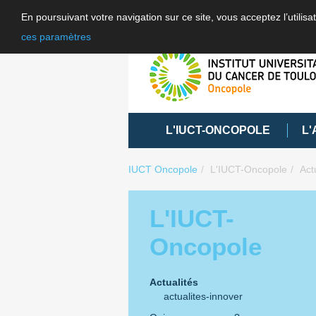
En poursuivant votre navigation sur ce site, vous acceptez l’utili
ces paramètres
L'IUCT-ONCOPOLE
L'
IUCT Oncopole
L'IUCT-Oncopole
Act
L'IUCT-
Oncopole
Actualités
actualites-innover