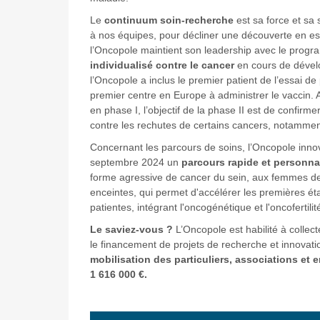
Le
continuum soin-recherche
est sa force et sa sp
à nos équipes, pour décliner une découverte en ess
l’Oncopole maintient son leadership avec le progr
individualisé contre le cancer
en cours de dével
l’Oncopole a inclus le premier patient de l’essai de 
premier centre en Europe à administrer le vaccin. A
en phase I, l’objectif de la phase II est de confirm
contre les rechutes de certains cancers, notammen
Concernant les parcours de soins, l’Oncopole inn
septembre 2024 un
parcours rapide et personna
forme agressive de cancer du sein, aux femmes d
enceintes, qui permet d'accélérer les premières ét
patientes, intégrant l'oncogénétique et l'oncofertilit
Le saviez-vous ?
L’Oncopole est habilité à collec
le financement de projets de recherche et innovati
mobilisation des particuliers, associations et e
1 616 000 €.