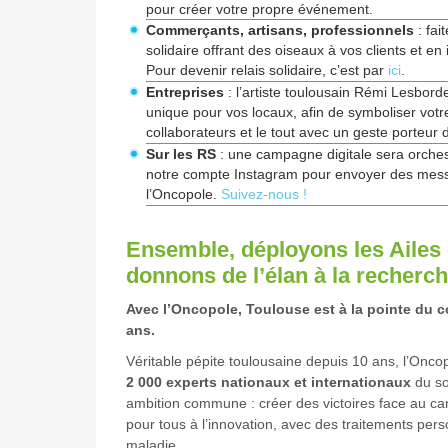
pour créer votre propre événement.
Commerçants, artisans, professionnels
: fai
solidaire offrant des oiseaux à vos clients et en 
Pour devenir relais solidaire, c’est par
ici
.
Entreprises
: l’artiste toulousain Rémi Lesbord
unique pour vos locaux, afin de symboliser votre
collaborateurs et le tout avec un geste porteur 
Sur les RS
: une campagne digitale sera orches
notre compte Instagram pour envoyer des messa
l’Oncopole.
Suivez-nous !
Ensemble, déployons les Ailes 
donnons de l’élan à la recherch
Avec l’Oncopole, Toulouse est à la pointe du 
ans.
Véritable pépite toulousaine depuis 10 ans, l’Onco
2 000 experts nationaux et internationaux
du so
ambition commune : créer des victoires face au c
pour tous à l’innovation, avec des traitements pers
maladie.