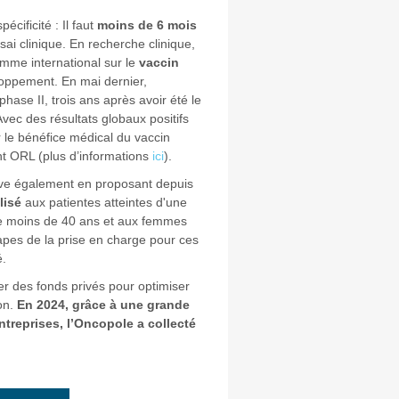
écificité : Il faut
moins de 6 mois
ai clinique. En recherche clinique,
amme international sur le
vaccin
oppement. En mai dernier,
phase II, trois ans après avoir été le
vec des résultats globaux positifs
er le bénéfice médical du vaccin
t ORL (plus d’informations
ici
).
ove également en proposant depuis
lisé
aux patientes atteintes d'une
e moins de 40 ans et aux femmes
apes de la prise en charge pour ces
é.
ter des fonds privés pour optimiser
on.
En 2024, grâce à une grande
ntreprises, l’Oncopole a collecté