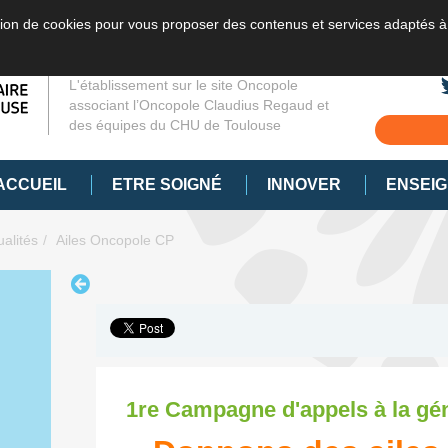
sation de cookies pour vous proposer des contenus et services adaptés à
L'établissement sur le site Oncopole
associant l’Oncopole Claudius Regaud et
des équipes du CHU de Toulouse
ACCUEIL
ETRE SOIGNÉ
INNOVER
ENSEI
ualités
Ailes Oncopole CP
1re Campagne d'appels à la gé