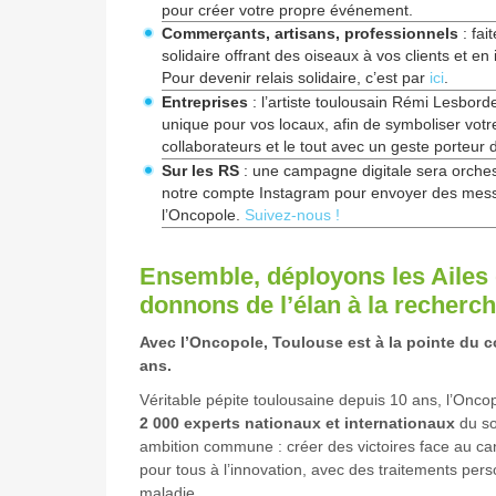
pour créer votre propre événement.
Commerçants, artisans, professionnels
: fai
solidaire offrant des oiseaux à vos clients et en 
Pour devenir relais solidaire, c’est par
ici
.
Entreprises
: l’artiste toulousain Rémi Lesbord
unique pour vos locaux, afin de symboliser votre
collaborateurs et le tout avec un geste porteur 
Sur les RS
: une campagne digitale sera orches
notre compte Instagram pour envoyer des messa
l’Oncopole.
Suivez-nous !
Ensemble, déployons les Ailes 
donnons de l’élan à la recherch
Avec l’Oncopole, Toulouse est à la pointe du 
ans.
Véritable pépite toulousaine depuis 10 ans, l’Onco
2 000 experts nationaux et internationaux
du so
ambition commune : créer des victoires face au c
pour tous à l’innovation, avec des traitements pers
maladie.