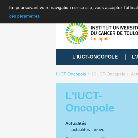
En poursuivant votre navigation sur ce site, vous acceptez l’utili
ces paramètres
L'IUCT-ONCOPOLE
L'
IUCT Oncopole
L'IUCT-Oncopole
Act
L'IUCT-
Oncopole
Actualités
actualites-innover