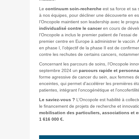
Le
continuum soin-recherche
est sa force et sa sp
à nos équipes, pour décliner une découverte en ess
l’Oncopole maintient son leadership avec le progr
individualisé contre le cancer
en cours de dével
l’Oncopole a inclus le premier patient de l’essai de 
premier centre en Europe à administrer le vaccin. A
en phase I, l’objectif de la phase II est de confirm
contre les rechutes de certains cancers, notammen
Concernant les parcours de soins, l’Oncopole inn
septembre 2024 un
parcours rapide et personna
forme agressive de cancer du sein, aux femmes d
enceintes, qui permet d'accélérer les premières ét
patientes, intégrant l'oncogénétique et l'oncofertilit
Le saviez-vous ?
L’Oncopole est habilité à collec
le financement de projets de recherche et innovati
mobilisation des particuliers, associations et e
1 616 000 €.