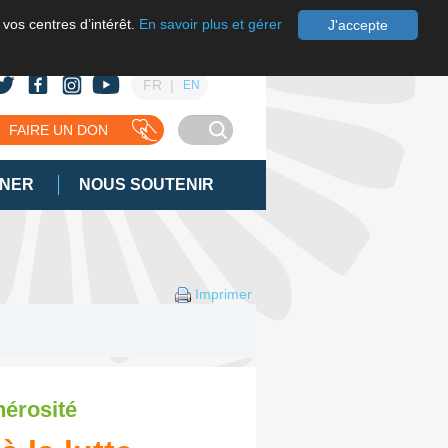
 vos centres d’intérêt.
En savoir plus et gérer
J'accepte
FR
EN
FAIRE UN DON
GNER
NOUS SOUTENIR
Imprimer
nérosité