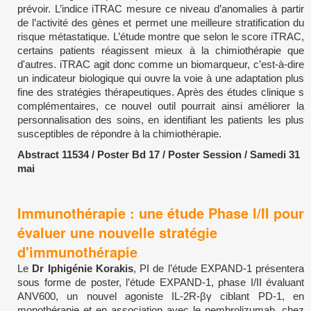
prévoir. L’indice iTRAC mesure ce niveau d’anomalies à partir
de l’activité des gènes et permet une meilleure stratification du
risque métastatique. L’étude montre que selon le score iTRAC,
certains patients réagissent mieux à la chimiothérapie que
d'autres. iTRAC agit donc comme un biomarqueur, c’est-à-dire
un indicateur biologique qui ouvre la voie à une adaptation plus
fine des stratégies thérapeutiques. Après des études clinique s
complémentaires, ce nouvel outil pourrait ainsi améliorer la
personnalisation des soins, en identifiant les patients les plus
susceptibles de répondre à la chimiothérapie.
Abstract 11534 / Poster Bd 17 / Poster Session / Samedi 31
mai
Immunothérapie : une étude Phase I/II pour
évaluer une nouvelle stratégie
d'immunothérapie
Le
Dr Iphigénie Korakis
, PI de l’étude EXPAND-1 présentera
sous forme de poster, l’étude EXPAND-1, phase I/II évaluant
ANV600, un nouvel agoniste IL-2R-βγ ciblant PD-1, en
monothérapie et en association avec le pembrolizumab, chez