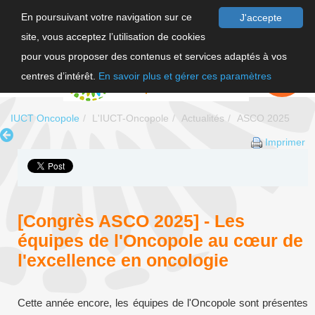
En poursuivant votre navigation sur ce
J'accepte
site, vous acceptez l’utilisation de cookies
F
pour vous proposer des contenus et services adaptés à vos
EN
FAIRE UN
DON
centres d’intérêt.
En savoir plus et gérer ces paramètres
IUCT Oncopole
L'IUCT-Oncopole
Actualités
ASCO 2025
Imprimer
[Congrès ASCO 2025] - Les
équipes de l'Oncopole au cœur de
l'excellence en oncologie
Cette année encore, les équipes de l'Oncopole sont présentes