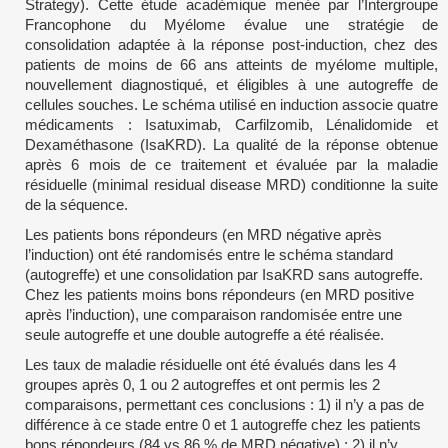
Strategy). Cette étude académique menée par l’Intergroupe
Francophone du Myélome évalue une stratégie de
consolidation adaptée à la réponse post-induction, chez des
patients de moins de 66 ans atteints de myélome multiple,
nouvellement diagnostiqué, et éligibles à une autogreffe de
cellules souches. Le schéma utilisé en induction associe quatre
médicaments : Isatuximab, Carfilzomib, Lénalidomide et
Dexaméthasone (IsaKRD). La qualité de la réponse obtenue
après 6 mois de ce traitement et évaluée par la maladie
résiduelle (minimal residual disease MRD) conditionne la suite
de la séquence.
Les patients bons répondeurs (en MRD négative après
l’induction) ont été randomisés entre le schéma standard
(autogreffe) et une consolidation par IsaKRD sans autogreffe.
Chez les patients moins bons répondeurs (en MRD positive
après l’induction), une comparaison randomisée entre une
seule autogreffe et une double autogreffe a été réalisée.
Les taux de maladie résiduelle ont été évalués dans les 4
groupes après 0, 1 ou 2 autogreffes et ont permis les 2
comparaisons, permettant ces conclusions : 1) il n’y a pas de
différence à ce stade entre 0 et 1 autogreffe chez les patients
bons répondeurs (84 vs 86 % de MRD négative) ; 2) il n’y