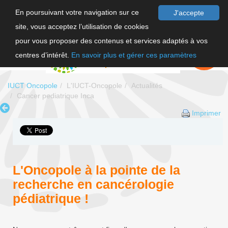
En poursuivant votre navigation sur ce
J'accepte
site, vous acceptez l’utilisation de cookies
F
pour vous proposer des contenus et services adaptés à vos
EN
FAIRE UN
DON
centres d’intérêt.
En savoir plus et gérer ces paramètres
IUCT Oncopole
L'IUCT-Oncopole
Actualités
Cancer pediatrique Inca
Imprimer
L'Oncopole à la pointe de la
recherche en cancérologie
pédiatrique !