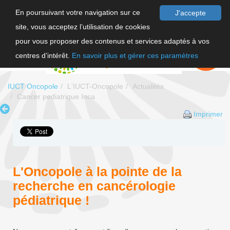
En poursuivant votre navigation sur ce
J'accepte
site, vous acceptez l’utilisation de cookies
F
pour vous proposer des contenus et services adaptés à vos
EN
FAIRE UN
DON
centres d’intérêt.
En savoir plus et gérer ces paramètres
IUCT Oncopole
L'IUCT-Oncopole
Actualités
Cancer pediatrique Inca
Imprimer
L'Oncopole à la pointe de la
recherche en cancérologie
pédiatrique !