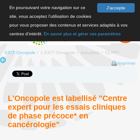
En poursuivant votre navigation sur ce
J'accepte
site, vous acceptez l’utilisation de cookies
F
pour vous proposer des contenus et services adaptés à vos
EN
FAIRE UN
DON
centres d’intérêt.
En savoir plus et gérer ces paramètres
IUCT Oncopole
L'IUCT-Oncopole
Actualités
CLIPP²
Imprimer
L'Oncopole est labellisé "Centre
expert pour les essais cliniques
de phase précoce* en
cancérologie"