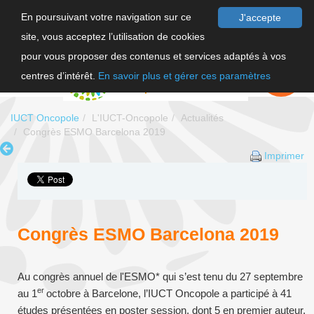
En poursuivant votre navigation sur ce
J'accepte
site, vous acceptez l’utilisation de cookies
F
pour vous proposer des contenus et services adaptés à vos
EN
FAIRE UN
DON
centres d’intérêt.
En savoir plus et gérer ces paramètres
IUCT Oncopole
L'IUCT-Oncopole
Actualités
Congrès ESMO Barcelona 2019
Imprimer
Congrès ESMO Barcelona 2019
Au congrès annuel de l'ESMO* qui s’est tenu du 27 septembre
er
au 1
octobre à Barcelone, l’IUCT Oncopole a participé à 41
études présentées en poster session, dont 5 en premier auteur.