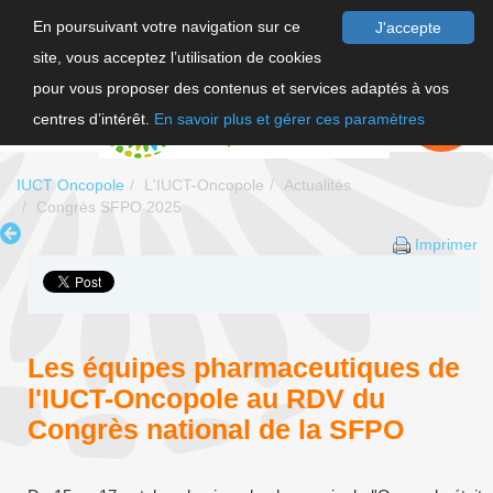
En poursuivant votre navigation sur ce
J'accepte
site, vous acceptez l’utilisation de cookies
F
pour vous proposer des contenus et services adaptés à vos
EN
FAIRE UN
DON
centres d’intérêt.
En savoir plus et gérer ces paramètres
IUCT Oncopole
L'IUCT-Oncopole
Actualités
Congrès SFPO 2025
Imprimer
Les équipes pharmaceutiques de
l'IUCT-Oncopole au RDV du
Congrès national de la SFPO