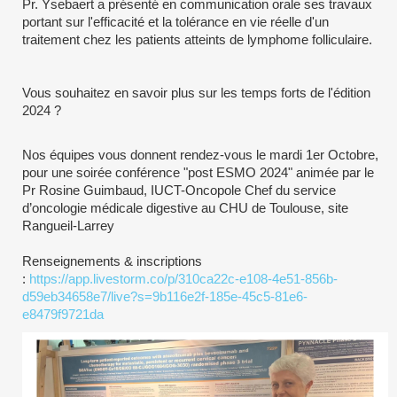
Pr. Ysebaert a présenté en communication orale ses travaux
portant sur l'efficacité et la tolérance en vie réelle d'un
traitement chez les patients atteints de lymphome folliculaire.
Vous souhaitez en savoir plus sur les temps forts de l'édition
2024 ?
Nos équipes vous donnent rendez-vous le mardi 1er Octobre,
pour une soirée conférence "post ESMO 2024" animée par le
Pr Rosine Guimbaud, IUCT-Oncopole Chef du service
d’oncologie médicale digestive au CHU de Toulouse, site
Rangueil-Larrey
Renseignements & inscriptions
:
https://app.livestorm.co/p/310ca22c-e108-4e51-856b-
d59eb34658e7/live?s=9b116e2f-185e-45c5-81e6-
e8479f9721da