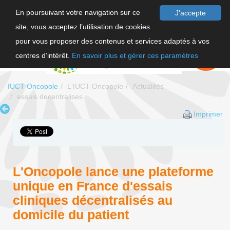
En poursuivant votre navigation sur ce
J'accepte
site, vous acceptez l’utilisation de cookies
F
pour vous proposer des contenus et services adaptés à vos
EN
FAIRE UN
DON
centres d’intérêt.
En savoir plus et gérer ces paramètres
IUCT Oncopole
L'IUCT-Oncopole
Actualités
essais decentralises
Imprimer
L'Oncopole lance une plateforme
unique en France d'essais
cliniques décentralisés au
domicile du patient