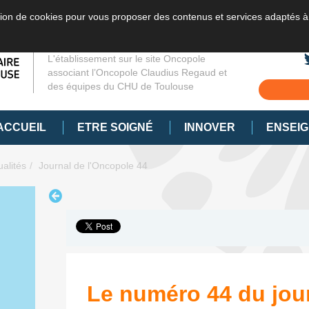
sation de cookies pour vous proposer des contenus et services adaptés à
L'établissement sur le site Oncopole
associant l’Oncopole Claudius Regaud et
des équipes du CHU de Toulouse
ACCUEIL
ETRE SOIGNÉ
INNOVER
ENSEI
ualités
Journal de l'Oncopole 44
Le numéro 44 du jou