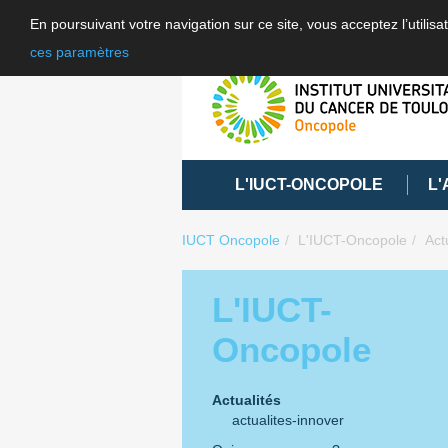
En poursuivant votre navigation sur ce site, vous acceptez l’utili
ces paramètres
L'IUCT-ONCOPOLE
L'
IUCT Oncopole
L'IUCT-Oncopole
Act
L'IUCT-
Oncopole
Actualités
actualites-innover