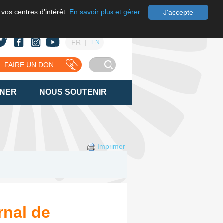
 vos centres d’intérêt.
En savoir plus et gérer
J'accepte
FR
EN
FAIRE UN DON
GNER
NOUS SOUTENIR
Imprimer
rnal de