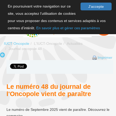
En poursuivant votre navigation sur ce
J'accepte
site, vous acceptez l’utilisation de cookies
F
pour vous proposer des contenus et services adaptés à vos
EN
FAIRE UN
DON
centres d’intérêt.
En savoir plus et gérer ces paramètres
IUCT Oncopole
L'IUCT-Oncopole
Actualités
Journal oncopole 48
Imprimer
Le numéro 48 du journal de
l'Oncopole vient de paraître
Le numéro de Septembre 2025 vient de paraître. Découvrez le
sommaire.