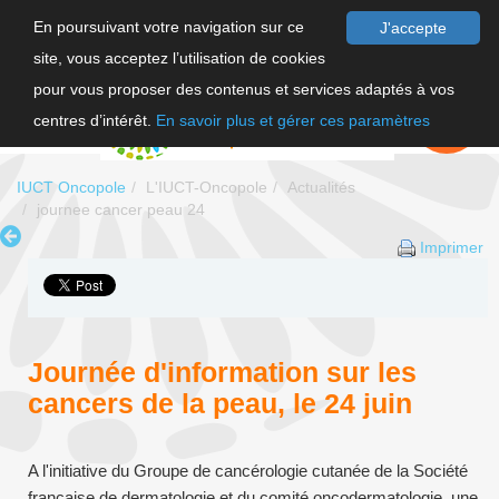
En poursuivant votre navigation sur ce
J'accepte
site, vous acceptez l’utilisation de cookies
F
pour vous proposer des contenus et services adaptés à vos
EN
FAIRE UN
DON
centres d’intérêt.
En savoir plus et gérer ces paramètres
IUCT Oncopole
L'IUCT-Oncopole
Actualités
journee cancer peau 24
Imprimer
Journée d'information sur les
cancers de la peau, le 24 juin
A l'initiative du Groupe de cancérologie cutanée de la Société
française de dermatologie et du comité oncodermatologie, une