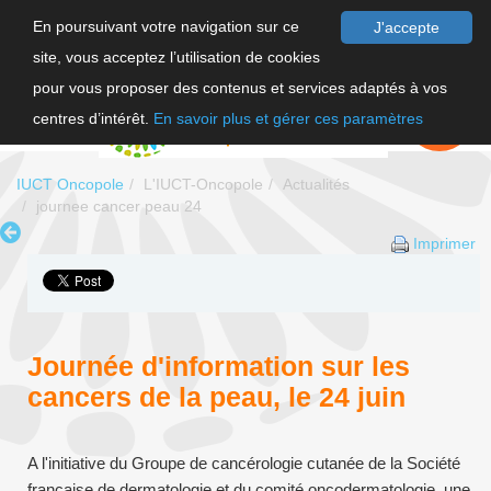
En poursuivant votre navigation sur ce
J'accepte
site, vous acceptez l’utilisation de cookies
F
pour vous proposer des contenus et services adaptés à vos
EN
FAIRE UN
DON
centres d’intérêt.
En savoir plus et gérer ces paramètres
IUCT Oncopole
L'IUCT-Oncopole
Actualités
journee cancer peau 24
Imprimer
Journée d'information sur les
cancers de la peau, le 24 juin
A l'initiative du Groupe de cancérologie cutanée de la Société
française de dermatologie et du comité oncodermatologie, une