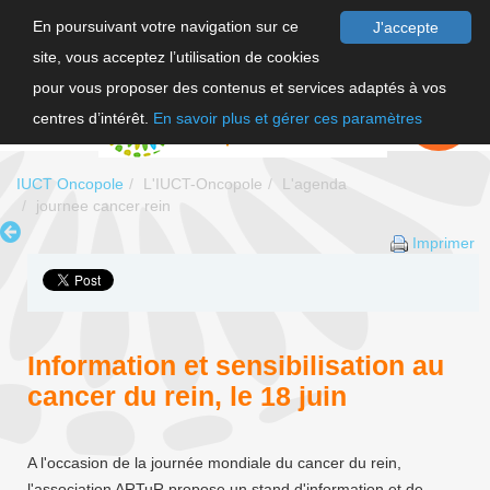
En poursuivant votre navigation sur ce
J'accepte
site, vous acceptez l’utilisation de cookies
F
pour vous proposer des contenus et services adaptés à vos
EN
FAIRE UN
DON
centres d’intérêt.
En savoir plus et gérer ces paramètres
IUCT Oncopole
L'IUCT-Oncopole
L'agenda
journee cancer rein
Imprimer
Information et sensibilisation au
cancer du rein, le 18 juin
A l'occasion de la journée mondiale du cancer du rein,
l'association ARTuR propose un stand d'information et de