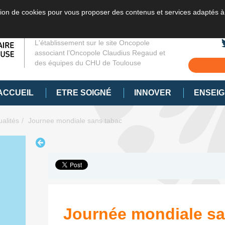
sation de cookies pour vous proposer des contenus et services adaptés à
L'établissement sur le site Oncopole
associant l’Oncopole Claudius Regaud et
des équipes du CHU de Toulouse
ACCUEIL
ETRE SOIGNÉ
INNOVER
ENSEI
ualités
Journee mondiale sans tabac
Journée mondiale sa