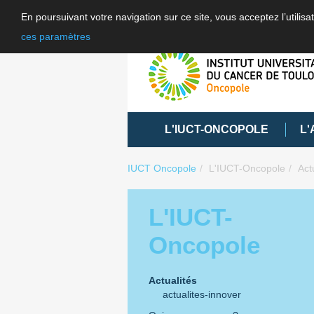
En poursuivant votre navigation sur ce site, vous acceptez l’utili
ces paramètres
L'IUCT-ONCOPOLE
L'
IUCT Oncopole
L'IUCT-Oncopole
Act
L'IUCT-
Oncopole
Actualités
actualites-innover