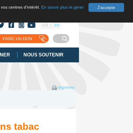
 vos centres d’intérêt.
En savoir plus et gérer
J'accepte
FR
EN
FAIRE UN DON
GNER
NOUS SOUTENIR
Imprimer
ns tabac