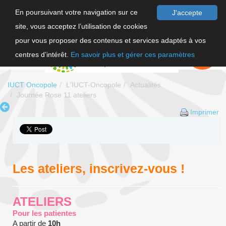
En poursuivant votre navigation sur ce
J'accepte
site, vous acceptez l’utilisation de cookies
F
pour vous proposer des contenus et services adaptés à vos
EN
FAIRE UN
DON
centres d’intérêt.
En savoir plus et gérer ces paramètres
IUCT Oncopole
L'IUCT-Oncopole
Actualités
Journée Rose 11 ateliers
Imprimer
Les ateliers, inscrivez-vous !
ATELIERS
Pour les patientes
A partir de
10h