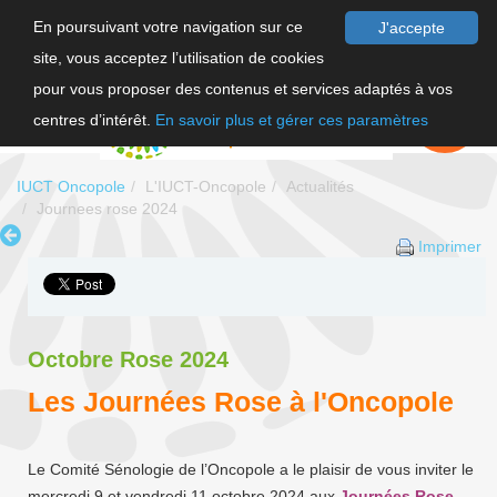
En poursuivant votre navigation sur ce
J'accepte
site, vous acceptez l’utilisation de cookies
F
pour vous proposer des contenus et services adaptés à vos
EN
FAIRE UN
DON
centres d’intérêt.
En savoir plus et gérer ces paramètres
IUCT Oncopole
L'IUCT-Oncopole
Actualités
Journees rose 2024
Imprimer
Octobre Rose 2024
Les Journées Rose à l'Oncopole
Le Comité Sénologie de l’Oncopole a le plaisir de vous inviter le
mercredi 9 et vendredi 11 octobre 2024 aux
Journées Rose