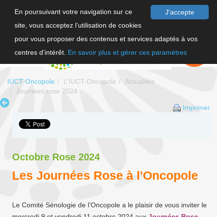
En poursuivant votre navigation sur ce
J'accepte
site, vous acceptez l’utilisation de cookies
F
pour vous proposer des contenus et services adaptés à vos
EN
FAIRE UN
DON
centres d’intérêt.
En savoir plus et gérer ces paramètres
IUCT Oncopole
L'IUCT-Oncopole
Actualités
Journees rose 2024
Imprimer
Octobre Rose 2024
Les Journées Rose à l'Oncopole
Le Comité Sénologie de l’Oncopole a le plaisir de vous inviter le
mercredi 9 et vendredi 11 octobre 2024 aux
Journées Rose