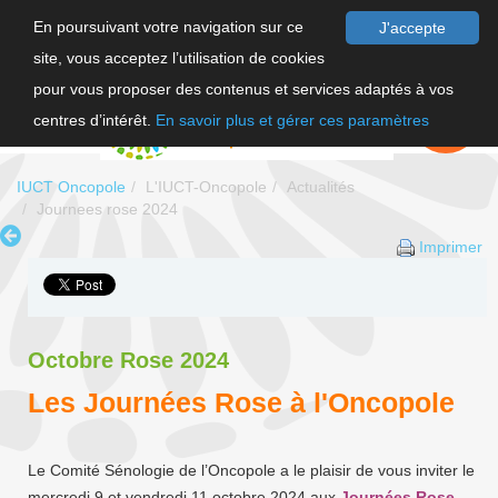
En poursuivant votre navigation sur ce
J'accepte
site, vous acceptez l’utilisation de cookies
F
pour vous proposer des contenus et services adaptés à vos
EN
FAIRE UN
DON
centres d’intérêt.
En savoir plus et gérer ces paramètres
IUCT Oncopole
L'IUCT-Oncopole
Actualités
Journees rose 2024
Imprimer
Octobre Rose 2024
Les Journées Rose à l'Oncopole
Le Comité Sénologie de l’Oncopole a le plaisir de vous inviter le
mercredi 9 et vendredi 11 octobre 2024 aux
Journées Rose