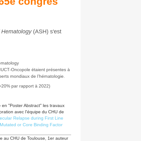
65e congrès
f Hematology
(ASH) s'est
.
ematology
’IUCT-Oncopole étaient présentes à
perts mondiaux de l’hématologie.
(+20% par rapport à 2022)
 en "Poster Abstract" les travaux
boration avec l'équipe du CHU de
ecular Relapse during First Line
Mutated or Core Binding Factor
ie au CHU de Toulouse, 1er auteur