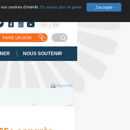
 vos centres d’intérêt.
En savoir plus et gérer
J'accepte
FR
EN
FAIRE UN DON
GNER
NOUS SOUTENIR
Imprimer