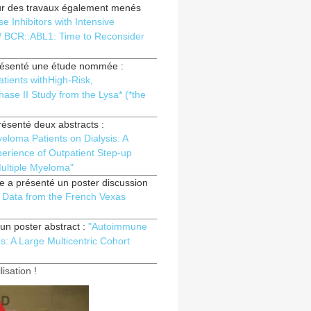
sur des travaux également menés
e Inhibitors with Intensive
/ BCR::ABL1: Time to Reconsider
présenté une étude nommée :
ients withHigh-Risk,
se II Study from the Lysa* (*the
ésenté deux abstracts :
eloma Patients on Dialysis: A
erience of Outpatient Step-up
Multiple Myeloma"
e a présenté un poster discussion
: Data from the French Vexas
un poster abstract :
"Autoimmune
s: A Large Multicentric Cohort
isation !