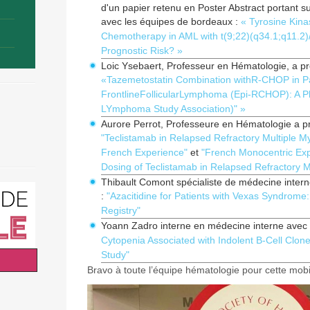
d'un papier retenu en Poster Abstract portant 
avec les équipes de bordeaux :
« Tyrosine Kinas
Chemotherapy in AML with t(9;22)(q34.1;q11.2)
Prognostic Risk? »
Loic Ysebaert, Professeur en Hématologie, a 
«Tazemetostatin Combination withR-CHOP in Pat
FrontlineFollicularLymphoma (Epi-RCHOP): A Pha
LYmphoma Study Association)" »
Aurore Perrot, Professeure en Hématologie a pr
"Teclistamab in Relapsed Refractory Multiple My
French Experience"
et
"French Monocentric Exp
Dosing of Teclistamab in Relapsed Refractory 
Thibault Comont spécialiste de médecine intern
:
"Azacitidine for Patients with Vexas Syndrome
Registry"
Yoann Zadro interne en médecine interne avec 
Cytopenia Associated with Indolent B-Cell Clone
Study"
Bravo à toute l’équipe hématologie pour cette mobil