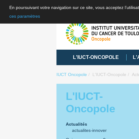
En poursuivant votre navigation sur ce site, vous acceptez l’utili
ces paramètres
L'IUCT-ONCOPOLE
L'
IUCT Oncopole
L'IUCT-Oncopole
Act
L'IUCT-
Oncopole
Actualités
actualites-innover