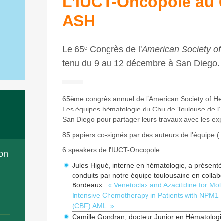
L’IUCT-Oncopole au 
ASH
Le 65
Congrès de l'
American Society o
e
tenu du 9 au 12 décembre à San Diego
65ème congrès annuel de l’American Society of H
Les équipes hématologie du Chu de Toulouse de l
San Diego pour partager leurs travaux avec les ex
85 papiers co-signés par des auteurs de l'équipe 
6 speakers de l’IUCT-Oncopole :
on
Jules Higué, interne en hématologie, a présenté
conduits par notre équipe toulousaine en colla
Bordeaux :
« Venetoclax and Azacitidine for Mol
Intensive Chemotherapy in Patients with NPM1 
(CBF) AML. »
Camille Gondran, docteur Junior en Hématolog