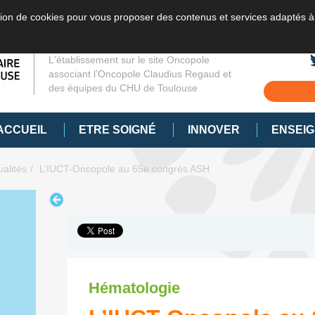
sation de cookies pour vous proposer des contenus et services adaptés à
L'établissement sur le site Oncopole
associant l’Oncopole Claudius Regaud et
des équipes du CHU de Toulouse
ACCUEIL
ETRE SOIGNÉ
INNOVER
ENSEI
ualités
L’IUCT-Oncopole au 65e congrès ASH
Hématologie