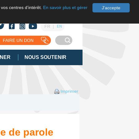
 vos centres d’intérêt.
En savoir plus et gérer
J'accepte
FR
EN
FAIRE UN DON
GNER
NOUS SOUTENIR
Imprimer
e de parole