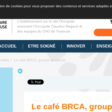
sation de cookies pour vous proposer des contenus et services adaptés à
L'établissement sur le site Oncopole
associant l’Oncopole Claudius Regaud et
des équipes du CHU de Toulouse
ACCUEIL
ETRE SOIGNÉ
INNOVER
ENSEI
ualités
Le café BRCA, groupe de parole
Le café BRCA, group