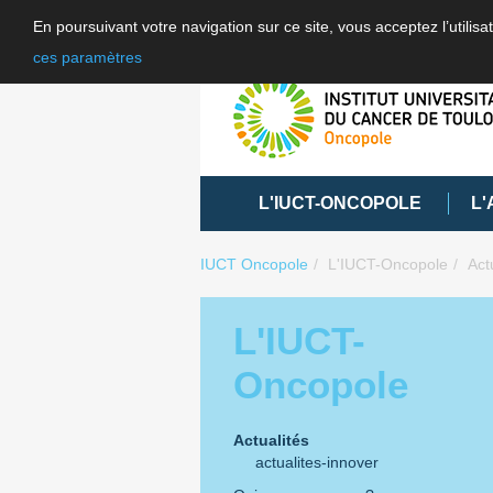
En poursuivant votre navigation sur ce site, vous acceptez l’utili
ces paramètres
L'IUCT-ONCOPOLE
L'
IUCT Oncopole
L'IUCT-Oncopole
Act
L'IUCT-
Oncopole
Actualités
actualites-innover