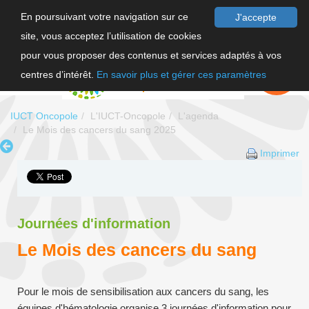
En poursuivant votre navigation sur ce
J'accepte
site, vous acceptez l’utilisation de cookies
F
pour vous proposer des contenus et services adaptés à vos
EN
FAIRE UN
DON
centres d’intérêt.
En savoir plus et gérer ces paramètres
IUCT Oncopole
L'IUCT-Oncopole
L'agenda
Le Mois des cancers du sang 2025
Imprimer
Journées d'information
Le Mois des cancers du sang
Pour le mois de sensibilisation aux cancers du sang, les
équipes d'hématologie organise 3 journées d'information pour