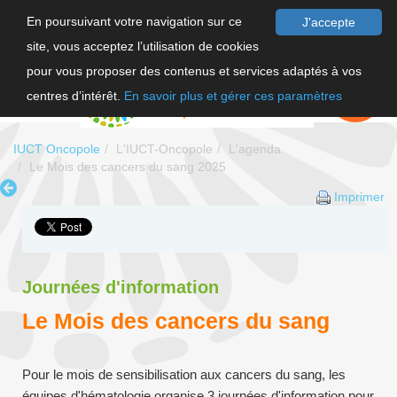
En poursuivant votre navigation sur ce
J'accepte
site, vous acceptez l’utilisation de cookies
F
pour vous proposer des contenus et services adaptés à vos
EN
FAIRE UN
DON
centres d’intérêt.
En savoir plus et gérer ces paramètres
IUCT Oncopole
L'IUCT-Oncopole
L'agenda
Le Mois des cancers du sang 2025
Imprimer
Journées d'information
Le Mois des cancers du sang
Pour le mois de sensibilisation aux cancers du sang, les
équipes d'hématologie organise 3 journées d'information pour