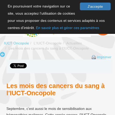
En poursuivant votre navigation sur ce
J'accepte
site, vous acceptez l’utilisation de cookies
F
pour vous proposer des contenus et services adaptés à vos
EN
FAIRE UN
DON
centres d’intérêt.
En savoir plus et gérer ces paramètres
IUCT Oncopole
L'IUCT-Oncopole
Actualités
Les mois des cancers du sang à l'IUCT-Oncopole
Imprimer
Les mois des cancers du sang à
l'IUCT-Oncopole
Septembre, c’est aussi le mois de sensibilisation aux
hémopathies malignes. Cette année encore, l'IUCT-Oncopole