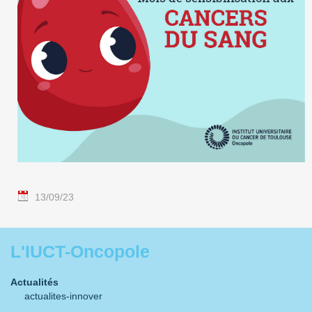
13/09/23
L'IUCT-Oncopole
Actualités
actualites-innover