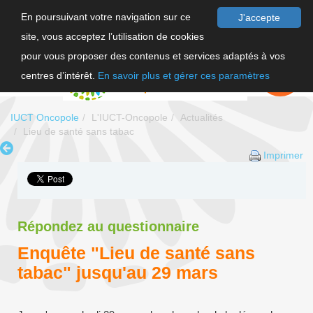
En poursuivant votre navigation sur ce
J'accepte
site, vous acceptez l’utilisation de cookies
F
pour vous proposer des contenus et services adaptés à vos
EN
FAIRE UN
DON
centres d’intérêt.
En savoir plus et gérer ces paramètres
IUCT Oncopole
L'IUCT-Oncopole
Actualités
Lieu de santé sans tabac
Imprimer
Répondez au questionnaire
Enquête "Lieu de santé sans
tabac" jusqu'au 29 mars