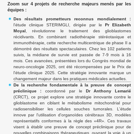
Zoom sur 4 projets de recherche majeurs menés par les
équipes :
Des résultats prometteurs reconnus mondialement :
l'étude clinique STERIMGLI, dirigée par le
Pr Elizabeth
Moyal
, révolutionne le traitement des glioblastomes
récidivants. En combinant radiothérapie stéréotaxique et
immunothérapie, cette recherche multicentrique de phase II a
démontré des résultats spectaculaires. Chez les 102 patients
suivis, la médiane de survie est passée de 7-9 mois à 16
mois. Ces avancées, présentées lors du Congrès mondial de
neuro-oncologie 2025, ont été récompensées par le Prix de
l'étude clinique 2025. Cette stratégie innovante marque un
changement majeur dans les pratiques médicales actuelles.
De la recherche fondamentale à la preuve de concept
préclinique :
coordonné par le
Dr Anthony Lemarié
(CRCT), ce projet explore une stratégie innovante contre le
glioblastome en ciblant le métabolisme mitochondrial pour
radiosensibiliser les cellules souches tumorales. L'étude
innove par l'utilisation d'organoïdes cérébraux 3D, modèles
représentatifs conformes à la règle des «4R». Ces travaux
visent à établir une preuve de concept préclinique pour de
nouvelles combinaisons thérapeutiques, ouvrant la voie à un