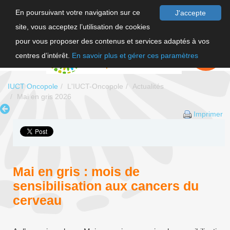
En poursuivant votre navigation sur ce
J'accepte
site, vous acceptez l’utilisation de cookies
F
pour vous proposer des contenus et services adaptés à vos
EN
FAIRE UN
DON
centres d’intérêt.
En savoir plus et gérer ces paramètres
IUCT Oncopole
L'IUCT-Oncopole
Actualités
Mai en gris 2026
Imprimer
Mai en gris : mois de
sensibilisation aux cancers du
cerveau