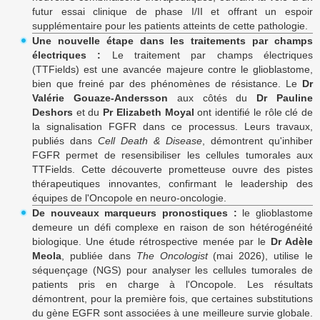
futur essai clinique de phase I/II et offrant un espoir
supplémentaire pour les patients atteints de cette pathologie.
Une nouvelle étape dans les traitements par champs
électriques :
Le traitement par champs électriques
(TTFields) est une avancée majeure contre le glioblastome,
bien que freiné par des phénomènes de résistance. Le
Dr
Valérie Gouaze-Andersson
aux côtés du
Dr Pauline
Deshors
et du
Pr Elizabeth Moyal
ont identifié le rôle clé de
la signalisation FGFR dans ce processus. Leurs travaux,
publiés dans
Cell Death & Disease
, démontrent qu'inhiber
FGFR permet de resensibiliser les cellules tumorales aux
TTFields. Cette découverte prometteuse ouvre des pistes
thérapeutiques innovantes, confirmant le leadership des
équipes de l'Oncopole en neuro-oncologie.
De nouveaux marqueurs pronostiques :
le glioblastome
demeure un défi complexe en raison de son hétérogénéité
biologique. Une étude rétrospective menée par le
Dr Adèle
Meola
, publiée dans
The Oncologist
(mai 2026), utilise le
séquençage (NGS) pour analyser les cellules tumorales de
patients pris en charge à l'Oncopole. Les résultats
démontrent, pour la première fois, que certaines substitutions
du gène EGFR sont associées à une meilleure survie globale.