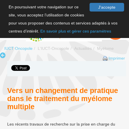
En poursuivant votre navigation sur ce
J'accepte
site, vous acceptez l’utilisation de cookies
F
pour vous proposer des contenus et services adaptés à vos
EN
FAIRE UN
DON
centres d’intérêt.
En savoir plus et gérer ces paramètres
IUCT Oncopole
L'IUCT-Oncopole
Actualités
Myélome
Imprimer
Vers un changement de pratique
dans le traitement du myélome
multiple
Les récents travaux de recherche sur la prise en charge du