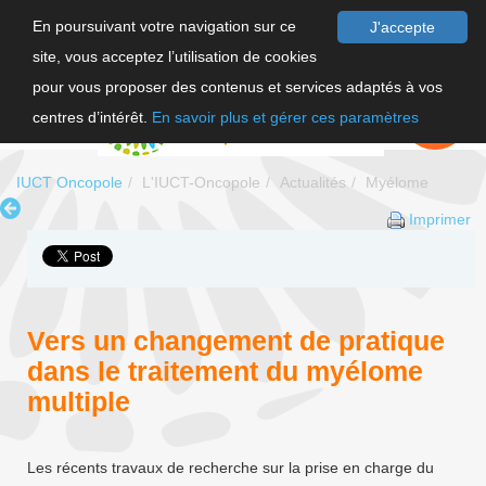
En poursuivant votre navigation sur ce
J'accepte
site, vous acceptez l’utilisation de cookies
F
pour vous proposer des contenus et services adaptés à vos
EN
FAIRE UN
DON
centres d’intérêt.
En savoir plus et gérer ces paramètres
IUCT Oncopole
L'IUCT-Oncopole
Actualités
Myélome
Imprimer
Vers un changement de pratique
dans le traitement du myélome
multiple
Les récents travaux de recherche sur la prise en charge du