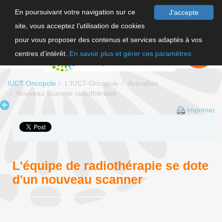
En poursuivant votre navigation sur ce
J'accepte
site, vous acceptez l’utilisation de cookies
F
pour vous proposer des contenus et services adaptés à vos
EN
FAIRE UN
DON
centres d’intérêt.
En savoir plus et gérer ces paramètres
IUCT Oncopole
L'IUCT-Oncopole
Actualités
Nouveau Scanner radiothérapie
Imprimer
L'équipe de radiothérapie se dote
d'un nouveau scanner