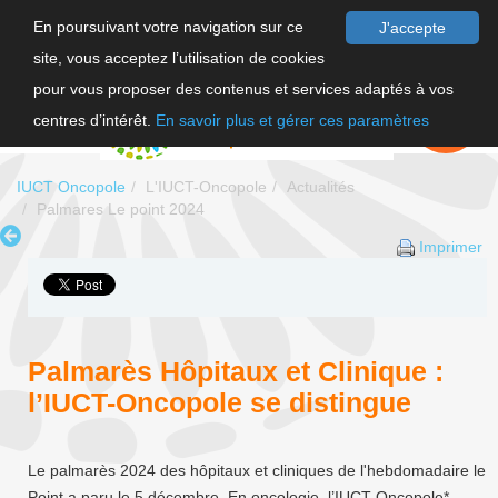
En poursuivant votre navigation sur ce
J'accepte
site, vous acceptez l’utilisation de cookies
F
pour vous proposer des contenus et services adaptés à vos
EN
FAIRE UN
DON
centres d’intérêt.
En savoir plus et gérer ces paramètres
IUCT Oncopole
L'IUCT-Oncopole
Actualités
Palmares Le point 2024
Imprimer
Palmarès Hôpitaux et Clinique :
l’IUCT-Oncopole se distingue
Le palmarès 2024 des hôpitaux et cliniques de l'hebdomadaire le
Point a paru le 5 décembre. En oncologie, l’IUCT-Oncopole*