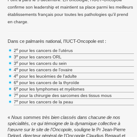
confirme son leadership et maintient sa place parmi les meilleurs
établissements français pour toutes les pathologies qu'il prend
en charge.
Dans ce palmarès national, l’IUCT-Oncopole est :
e
2
pour les cancers de l’utérus
e
3
pour les cancers ORL
e
3
pour les cancers du sein
e
4
pour les cancers de l’ovaire
e
4
pour les leucémies de l'adulte
e
6
pour les cancers de la thyroïde
e
6
pour les lymphomes et myélomes
e
7
pour la chirurgie des sarcomes des tissus mous
e
7
pour les cancers de la peau
«
Nous sommes très bien classés dans chacune de nos
spécialités, ce qui témoigne de la dynamique collective à
l'œuvre sur le site de l'Oncopole
, souligne le Pr Jean-Pierre
Delord, directeur général de l'Oncopole Claudius Regaud et