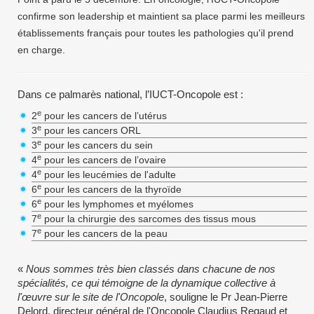
confirme son leadership et maintient sa place parmi les meilleurs
établissements français pour toutes les pathologies qu'il prend
en charge.
Dans ce palmarès national, l’IUCT-Oncopole est :
e
2
pour les cancers de l’utérus
e
3
pour les cancers ORL
e
3
pour les cancers du sein
e
4
pour les cancers de l’ovaire
e
4
pour les leucémies de l'adulte
e
6
pour les cancers de la thyroïde
e
6
pour les lymphomes et myélomes
e
7
pour la chirurgie des sarcomes des tissus mous
e
7
pour les cancers de la peau
«
Nous sommes très bien classés dans chacune de nos
spécialités, ce qui témoigne de la dynamique collective à
l'œuvre sur le site de l'Oncopole
, souligne le Pr Jean-Pierre
Delord, directeur général de l'Oncopole Claudius Regaud et