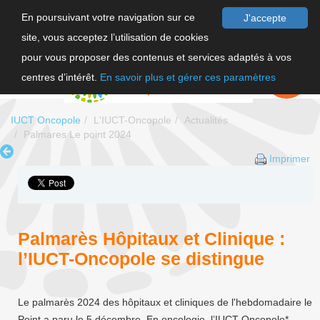
En poursuivant votre navigation sur ce
J'accepte
site, vous acceptez l’utilisation de cookies
F
pour vous proposer des contenus et services adaptés à vos
EN
FAIRE UN
DON
centres d’intérêt.
En savoir plus et gérer ces paramètres
IUCT Oncopole
L'IUCT-Oncopole
Actualités
Palmares Le point 2024
Imprimer
Palmarès Hôpitaux et Clinique :
l’IUCT-Oncopole se distingue
Le palmarès 2024 des hôpitaux et cliniques de l'hebdomadaire le
Point a paru le 5 décembre. En oncologie, l’IUCT-Oncopole*