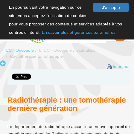
En poursuivant votre navigation sur ce
J'accepte
site, vous acceptez l’utilisation de cookies
F
pour vous proposer des contenus et services adaptés à vos
EN
FAIRE UN
DON
centres d’intérêt.
En savoir plus et gérer ces paramètres
IUCT Oncopole
L'IUCT-Oncopole
Actualités
Radiotherapie tomotherapie
Imprimer
Radiothérapie : une tomothérapie
dernière génération
Le département de radiothérapie accueille un nouvel appareil de
tomothérapie. Appelée Radixact, cette technologie de haute