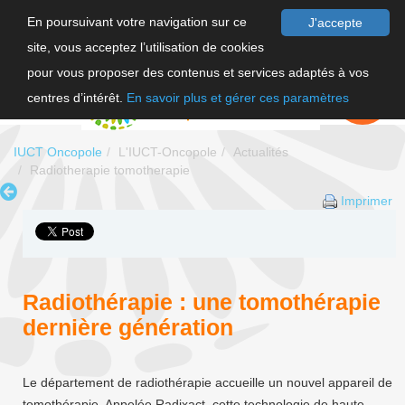
En poursuivant votre navigation sur ce
J'accepte
site, vous acceptez l’utilisation de cookies
F
pour vous proposer des contenus et services adaptés à vos
EN
FAIRE UN
DON
centres d’intérêt.
En savoir plus et gérer ces paramètres
IUCT Oncopole
L'IUCT-Oncopole
Actualités
Radiotherapie tomotherapie
Imprimer
Radiothérapie : une tomothérapie
dernière génération
Le département de radiothérapie accueille un nouvel appareil de
tomothérapie. Appelée Radixact, cette technologie de haute