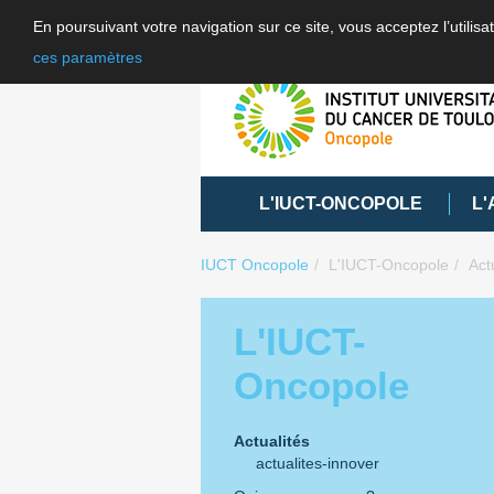
En poursuivant votre navigation sur ce site, vous acceptez l’utili
ces paramètres
L'IUCT-ONCOPOLE
L'
IUCT Oncopole
L'IUCT-Oncopole
Act
L'IUCT-
Oncopole
Actualités
actualites-innover