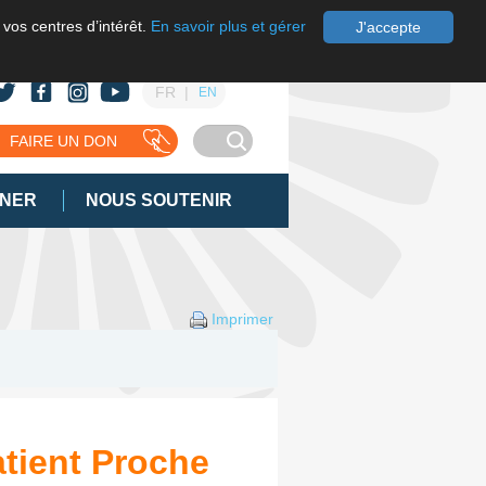
 vos centres d’intérêt.
En savoir plus et gérer
J'accepte
FR
EN
FAIRE UN DON
GNER
NOUS SOUTENIR
Imprimer
atient Proche