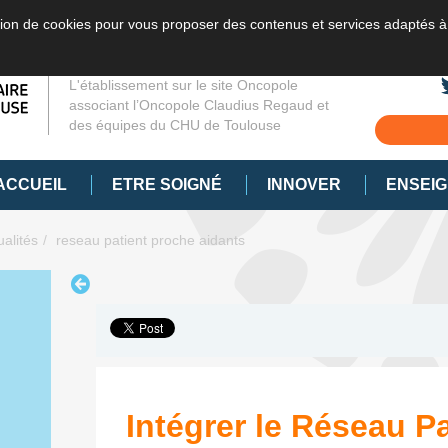
sation de cookies pour vous proposer des contenus et services adaptés à
L'établissement sur le site Oncopole
associant l’Oncopole Claudius Regaud et
des équipes du CHU de Toulouse
ACCUEIL
ETRE SOIGNÉ
INNOVER
ENSEI
ualités
reseau patient proche aidants
Intégrer le Réseau P