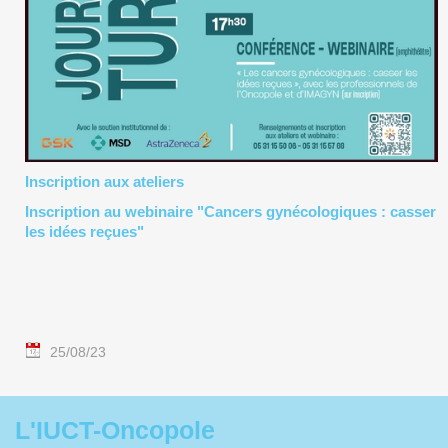
Inscription aux ateliers
Inscription au webinaire "Cancers gynécologiques : casser
les idées reçues"
25/08/23
L'IUCT-Oncopole