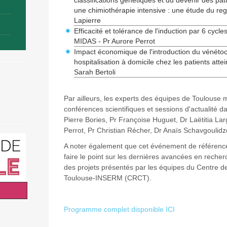
classifications génétiques et du devenir des pat
une chimiothérapie intensive : une étude du re
Lapierre
Efficacité et tolérance de l'induction par 6 cyc
MIDAS - Pr Aurore Perrot
Impact économique de l'introduction du vénétocl
hospitalisation à domicile chez les patients att
Sarah Bertoli
Par ailleurs, les experts des équipes de Toulouse
conférences scientifiques et sessions d'actualité
Pierre Bories, Pr Françoise Huguet, Dr Laëtitia La
Perrot, Pr Christian Récher, Dr Anaïs Schavgoulidze
A noter également que cet événement de référenc
faire le point sur les dernières avancées en rec
des projets présentés par les équipes du Centre 
Toulouse-INSERM (CRCT).
Programme complet disponible ICI