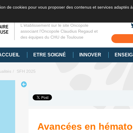
sation de cookies pour vous proposer des contenus et services adaptés à
L'établissement sur le site Oncopole
associant l’Oncopole Claudius Regaud et
des équipes du CHU de Toulouse
ACCUEIL
ETRE SOIGNÉ
INNOVER
ENSEI
ualités
SFH 2025
Avancées en hématol