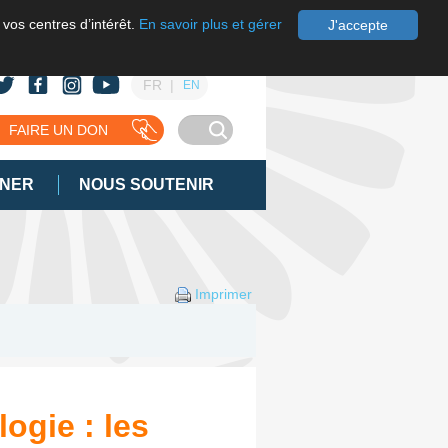
 vos centres d’intérêt.
En savoir plus et gérer
J'accepte
FR
EN
FAIRE UN DON
GNER
NOUS SOUTENIR
Imprimer
ogie : les