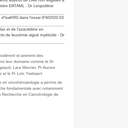
ients atteints de LAM non éligibles à
gistre DATAML - Dr Leopoldine
les d'IsaKRD dans l'essai IFM2020-02
ax et de l'azacitidine en
eints de leucémie aiguë myéloïde - Dr
 modèrent et animent des
 dans leur domaine comme le Dr
rgeaud, Lara Mercier, Pr Aurore
 et le Pr Loïc Ysebaert.
e en oncohématologie a permis de
herche fondamentale avec notamment
de Recherche en Cancérologie de