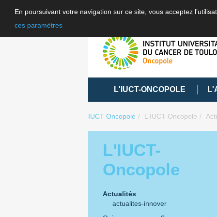
En poursuivant votre navigation sur ce site, vous acceptez l’utili
ces paramètres
L'IUCT-ONCOPOLE
L'
IUCT Oncopole
L'IUCT-Oncopole
Act
L'IUCT-
Oncopole
Actualités
actualites-innover