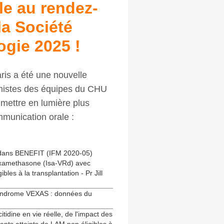
le au rendez-
a Société
gie 2025 !
ris a été une nouvelle
rnistes des équipes du CHU
 mettre en lumière plus
mmunication orale :
 dans BENEFIT (IFM 2020-05)
examethasone (Isa-VRd) avec
les à la transplantation - Pr Jill
e syndrome VEXAS : données du
tidine en vie réelle, de l'impact des