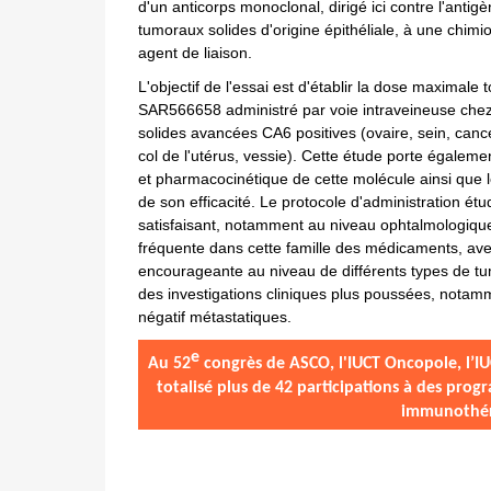
d'un anticorps monoclonal, dirigé ici contre l'anti
tumoraux solides d'origine épithéliale, à une chim
agent de liaison.
L'objectif de l'essai est d'établir la dose maximal
SAR566658 administré par voie intraveineuse chez 
solides avancées CA6 positives (ovaire, sein, can
col de l'utérus, vessie). Cette étude porte égalem
et pharmacocinétique de cette molécule ainsi que 
de son efficacité. Le protocole d'administration étu
satisfaisant, notamment au niveau ophtalmologique
fréquente dans cette famille des médicaments, av
encourageante au niveau de différents types de tum
des investigations cliniques plus poussées, notamm
négatif métastatiques.
e
Au 52
congrès de
ASCO, l'IUCT
Oncopole
, l’
totalisé plus de 42 participations à des pr
immunothé