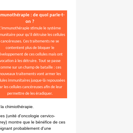
munothérapie : de quoi parle-t-
on ?
L’immunothérapie stimule le système
unitaire pour qu’il détruise les cellules
cancéreuses. Ces traitements ne se
contentent plus de bloquer le
éveloppement de ces cellules mais ont
vocation à les détruire. Tout se passe
comme sur un champ de bataille : ces
nouveaux traitements vont armer les
lules immunitaires jusque-là repoussées
ar les cellules cancéreuses afin de leur
permettre de les éradiquer.
la chimiothérapie.
es (unité d'oncologie cervico-
rey) montre que le bénéfice de ces
oignant probablement d'une