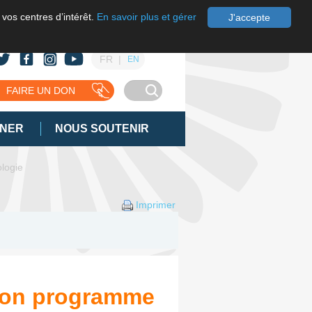
 vos centres d’intérêt.
En savoir plus et gérer
J'accepte
FR
EN
FAIRE UN DON
GNER
NOUS SOUTENIR
logie
Imprimer
 son programme