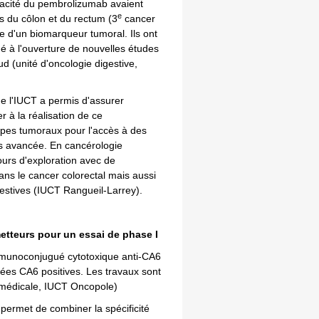
icacité du pembrolizumab avaient
e
 du côlon et du rectum (3
cancer
e d'un biomarqueur tumoral. Ils ont
é à l'ouverture de nouvelles études
d (unité d'oncologie digestive,
 de l'IUCT a permis d'assurer
 à la réalisation de ce
ypes tumoraux pour l'accès à des
s avancée. En cancérologie
urs d'exploration avec de
ns le cancer colorectal mais aussi
estives (IUCT Rangueil-Larrey).
etteurs pour un essai de phase I
munoconjugué cytotoxique anti-CA6
cées CA6 positives. Les travaux sont
 médicale, IUCT Oncopole)
ermet de combiner la spécificité