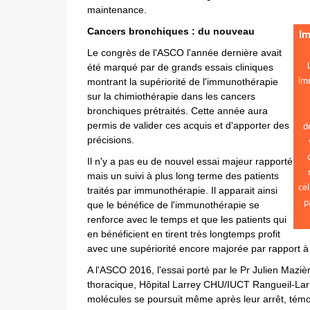
maintenance.
Cancers bronchiques : du nouveau
Im
Le congrès de l'ASCO l'année dernière avait
été marqué par de grands essais cliniques
montrant la supériorité de l'immunothérapie
imm
sur la chimiothérapie dans les cancers
bronchiques prétraités. Cette année aura
permis de valider ces acquis et d'apporter des
d
précisions.
Il n'y a pas eu de nouvel essai majeur rapporté
mais un suivi à plus long terme des patients
cel
traités par immunothérapie. Il apparait ainsi
p
que le bénéfice de l'immunothérapie se
renforce avec le temps et que les patients qui
en bénéficient en tirent très longtemps profit
avec une supériorité encore majorée par rapport à 
A l'ASCO 2016, l'essai porté par le Pr Julien Mazièr
thoracique, Hôpital Larrey CHU/IUCT Rangueil-Lar
molécules se poursuit même après leur arrêt, tém