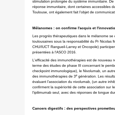
stimulation prolongée du système immunitaire. De n
réponse immunitaire, dont certaines accessibles da
Toulouse, ont également fait l'objet de communicati
Mélanomes : on confirme l'acquis et l'innovati
Les progrès thérapeutiques dans le mélanome se 
toulousaines sous la responsabilité du Pr Nicolas 
CHU/IUCT Rangueil-Larrey et Oncopole) participen
présentées à l'ASCO 2016.
L'efficacité des immunothérapies est de nouveau r
terme des études de phase III concernant le pembr
checkpoint immunologique), le Nivolumab, un autre 
e
des immunothérapies de 3
génération. Les résulta
évaluant l'association du nivolumab, (un autre inhib
confirment la supériorité de cette association sur 
l'ipilimumab seul, avec des réponses de longue du
Cancers digestifs : des perspectives promette