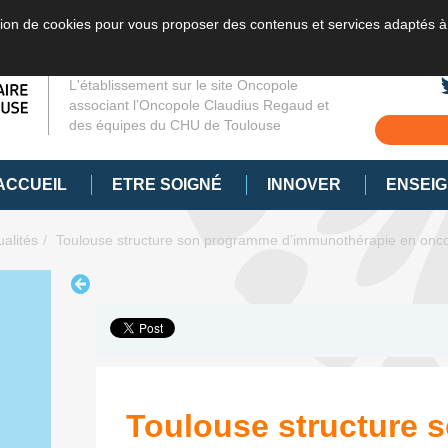
sation de cookies pour vous proposer des contenus et services adaptés à
L'établissement sur le site Oncopole
associant l’Oncopole Claudius Regaud et
des équipes du CHU de Toulouse
ACCUEIL
ETRE SOIGNÉ
INNOVER
ENSEI
ualités
Toulouse structure son programme d’immunothérapie en onco
Toulouse structure