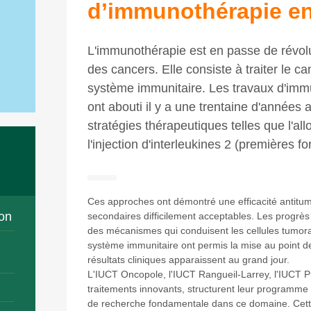
d’immunothérapie en
L'immunothérapie est en passe de révolu
des cancers. Elle consiste à traiter le ca
système immunitaire. Les travaux d'imm
ont abouti il y a une trentaine d'année
stratégies thérapeutiques telles que l'al
l'injection d'interleukines 2 (premières
Ces approches ont démontré une efficacité antitu
on
secondaires difficilement acceptables. Les progrè
des mécanismes qui conduisent les cellules tumora
système immunitaire ont permis la mise au point d
résultats cliniques apparaissent au grand jour.
L'IUCT Oncopole, l'IUCT Rangueil-Larrey, l'IUCT Pu
traitements innovants, structurent leur programme 
de recherche fondamentale dans ce domaine. Cette