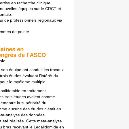
rtise en recherche clinique…
 nouvelles équipes sur le CRCT et
entale.
eau de professionnels régionaux via
ammes de pointe.
saines en
ongrès de l'ASCO
ple
t son équipe ont conduit les travaux
ois études évaluant l'intérêt du
 pour le myélome multiple.
enalidomide en traitement
Les trois études avaient comme
 démontré la supériorité du
omme aucune des études n'était en
éta-analyse des données
 a été réalisée. Cette méta-analyse
u bras recevant le Ledalidomide en