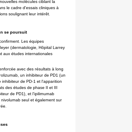
ouvelles molécules ciblant la
ns le cadre d'essais cliniques à
ons soulignant leur intérêt.
on se poursuit
confirment. Les équipes
Meyer (dermatologie, Hôpital Larrey
t aux études internationales
enforcée avec des résultats à long
olizumab, un inhibiteur de PD1 (un
inhibiteur de PD-1 et l'apparition
ts des études de phase II et III
iteur de PD1), et l'ipilimumab
le nivolumab seul et également sur
rée.
uses