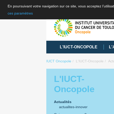
En poursuivant votre navigation sur ce site, vous acceptez l’utili
ces paramètres
L'IUCT-ONCOPOLE
L'
IUCT Oncopole
L'IUCT-Oncopole
Act
L'IUCT-
Oncopole
Actualités
actualites-innover