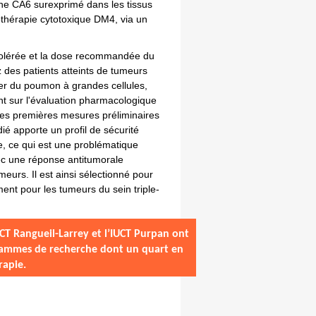
gène CA6 surexprimé dans les tissus
iothérapie cytotoxique DM4, via un
e tolérée et la dose recommandée du
des patients atteints de tumeurs
cer du poumon à grandes cellules,
ent sur l'évaluation pharmacologique
les premières mesures préliminaires
dié apporte un profil de sécurité
, ce qui est une problématique
ec une réponse antitumorale
eurs. Il est ainsi sélectionné pour
ent pour les tumeurs du sein triple-
IUCT
Rangueil
-Larrey et l’IUCT
Purpan ont
ogrammes de recherche
dont un quart en
rapie
.