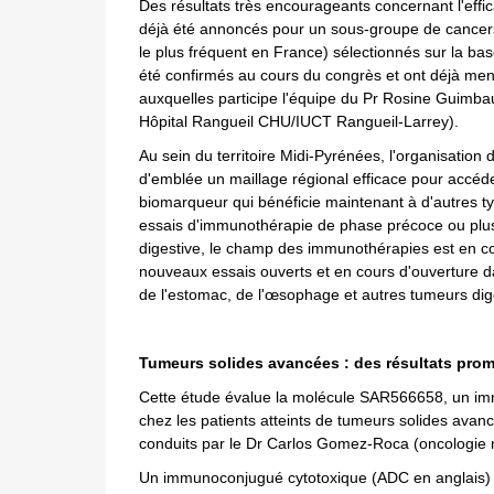
Des résultats très encourageants concernant l'eff
déjà été annoncés pour un sous-groupe de cancers
le plus fréquent en France) sélectionnés sur la bas
été confirmés au cours du congrès et ont déjà men
auxquelles participe l'équipe du Pr Rosine Guimbau
Hôpital Rangueil CHU/IUCT Rangueil-Larrey).
Au sein du territoire Midi-Pyrénées, l'organisation
d'emblée un maillage régional efficace pour accéder
biomarqueur qui bénéficie maintenant à d'autres t
essais d'immunothérapie de phase précoce ou plu
digestive, le champ des immunothérapies est en co
nouveaux essais ouverts et en cours d'ouverture da
de l'estomac, de l'œsophage et autres tumeurs dig
Tumeurs solides avancées : des résultats prom
Cette étude évalue la molécule SAR566658, un im
chez les patients atteints de tumeurs solides avan
conduits par le Dr Carlos Gomez-Roca (oncologie
Un immunoconjugué cytotoxique (ADC en anglais) p