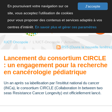
En poursuivant votre navigation sur ce
J'accepte
site, vous acceptez l’utilisation de cookies
F
pour vous proposer des contenus et services adaptés à vos
EN
FAIRE UN
DON
centres d’intérêt.
En savoir plus et gérer ces paramètres
IUCT Oncopole
L'IUCT-Oncopole
Actualités
RSS
(Ouvre la nouvelle fenêtre)
Lancement du consortium CIRCLE
: un engagement pour la recherche
en cancérologie pédiatrique
Un an après sa labellisation par l'insititut national du cancer
(INCa), le consortium CIRCLE (Collaboration In between two
seas Resistance Cancer Longevity) est officiellement lancé.