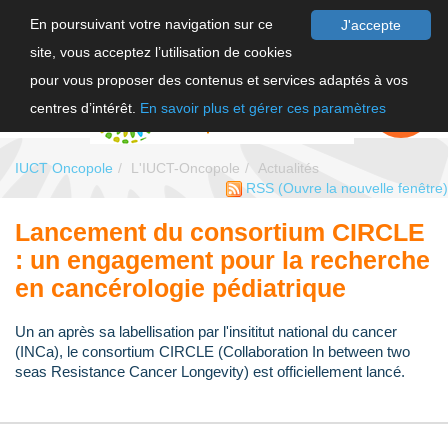
En poursuivant votre navigation sur ce
J'accepte
site, vous acceptez l’utilisation de cookies
F
pour vous proposer des contenus et services adaptés à vos
EN
FAIRE UN
DON
centres d’intérêt.
En savoir plus et gérer ces paramètres
IUCT Oncopole
L'IUCT-Oncopole
Actualités
RSS
(Ouvre la nouvelle fenêtre)
Lancement du consortium CIRCLE
: un engagement pour la recherche
en cancérologie pédiatrique
Un an après sa labellisation par l'insititut national du cancer
(INCa), le consortium CIRCLE (Collaboration In between two
seas Resistance Cancer Longevity) est officiellement lancé.