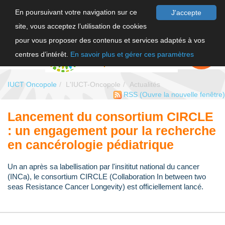
En poursuivant votre navigation sur ce
J'accepte
site, vous acceptez l’utilisation de cookies
F
pour vous proposer des contenus et services adaptés à vos
EN
FAIRE UN
DON
centres d’intérêt.
En savoir plus et gérer ces paramètres
IUCT Oncopole
L'IUCT-Oncopole
Actualités
RSS
(Ouvre la nouvelle fenêtre)
Lancement du consortium CIRCLE
: un engagement pour la recherche
en cancérologie pédiatrique
Un an après sa labellisation par l'insititut national du cancer
(INCa), le consortium CIRCLE (Collaboration In between two
seas Resistance Cancer Longevity) est officiellement lancé.