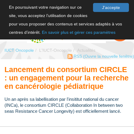
En poursuivant votre navigation sur ce
J'accepte
site, vous acceptez l’utilisation de cookies
F
pour vous proposer des contenus et services adaptés à vos
EN
FAIRE UN
DON
centres d’intérêt.
En savoir plus et gérer ces paramètres
IUCT Oncopole
L'IUCT-Oncopole
Actualités
RSS
(Ouvre la nouvelle fenêtre)
Lancement du consortium CIRCLE
: un engagement pour la recherche
en cancérologie pédiatrique
Un an après sa labellisation par l'insititut national du cancer
(INCa), le consortium CIRCLE (Collaboration In between two
seas Resistance Cancer Longevity) est officiellement lancé.