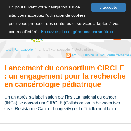
En poursuivant votre navigation sur ce
J'accepte
site, vous acceptez l’utilisation de cookies
F
pour vous proposer des contenus et services adaptés à vos
EN
FAIRE UN
DON
centres d’intérêt.
En savoir plus et gérer ces paramètres
IUCT Oncopole
L'IUCT-Oncopole
Actualités
RSS
(Ouvre la nouvelle fenêtre)
Lancement du consortium CIRCLE
: un engagement pour la recherche
en cancérologie pédiatrique
Un an après sa labellisation par l'insititut national du cancer
(INCa), le consortium CIRCLE (Collaboration In between two
seas Resistance Cancer Longevity) est officiellement lancé.