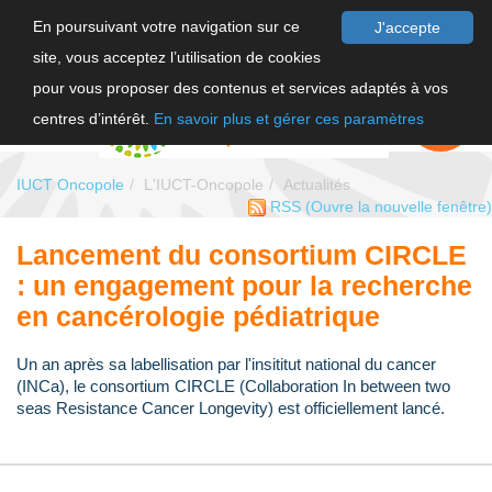
En poursuivant votre navigation sur ce
J'accepte
site, vous acceptez l’utilisation de cookies
F
pour vous proposer des contenus et services adaptés à vos
EN
FAIRE UN
DON
centres d’intérêt.
En savoir plus et gérer ces paramètres
IUCT Oncopole
L'IUCT-Oncopole
Actualités
RSS
(Ouvre la nouvelle fenêtre)
Lancement du consortium CIRCLE
: un engagement pour la recherche
en cancérologie pédiatrique
Un an après sa labellisation par l'insititut national du cancer
(INCa), le consortium CIRCLE (Collaboration In between two
seas Resistance Cancer Longevity) est officiellement lancé.