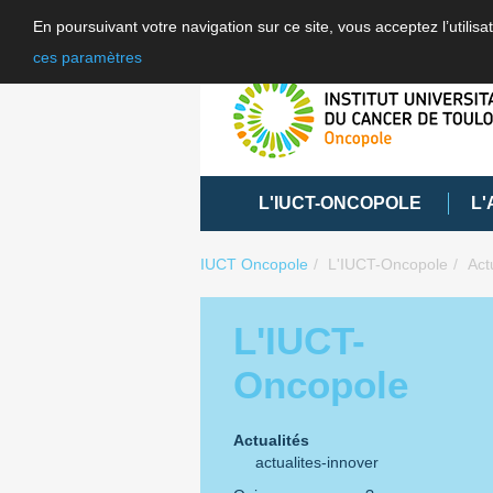
En poursuivant votre navigation sur ce site, vous acceptez l’utili
ces paramètres
L'IUCT-ONCOPOLE
L'
IUCT Oncopole
L'IUCT-Oncopole
Act
L'IUCT-
Oncopole
Actualités
actualites-innover