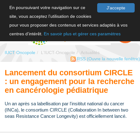
En poursuivant votre navigation sur ce
J'accepte
site, vous acceptez l’utilisation de cookies
F
pour vous proposer des contenus et services adaptés à vos
EN
FAIRE UN
DON
centres d’intérêt.
En savoir plus et gérer ces paramètres
IUCT Oncopole
L'IUCT-Oncopole
Actualités
RSS
(Ouvre la nouvelle fenêtre)
Lancement du consortium CIRCLE
: un engagement pour la recherche
en cancérologie pédiatrique
Un an après sa labellisation par l'insititut national du cancer
(INCa), le consortium CIRCLE (Collaboration In between two
seas Resistance Cancer Longevity) est officiellement lancé.