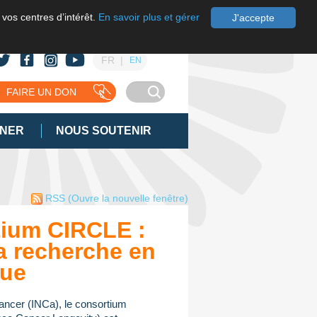
 vos centres d’intérêt.
En savoir plus et gérer
J'accepte
FR
EN
FAIRE UN DON
GNER
NOUS SOUTENIR
RSS
(Ouvre la nouvelle fenêtre)
ium CIRCLE :
a recherche en
que
 cancer (INCa), le consortium