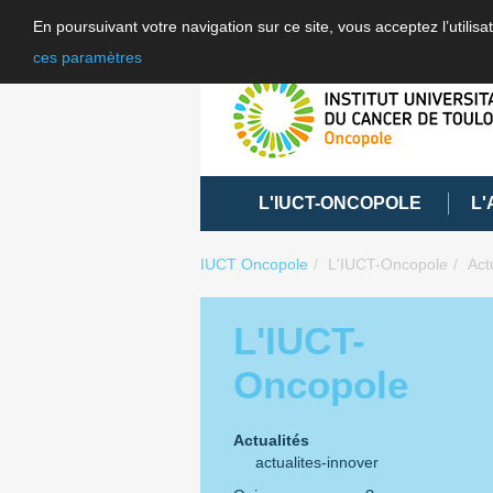
En poursuivant votre navigation sur ce site, vous acceptez l’utili
ces paramètres
L'IUCT-ONCOPOLE
L'
IUCT Oncopole
L'IUCT-Oncopole
Act
L'IUCT-
Oncopole
Actualités
actualites-innover