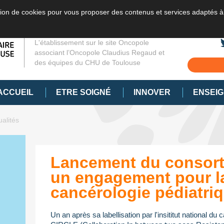
sation de cookies pour vous proposer des contenus et services adaptés à
L'établissement sur le site Oncopole
associant l’Oncopole Claudius Regaud et
des équipes du CHU de Toulouse
ACCUEIL
ETRE SOIGNÉ
INNOVER
ENSEI
ualités
Lancement du consort
un engagement pour l
cancérologie pédiatri
Un an après sa labellisation par l'insititut national du