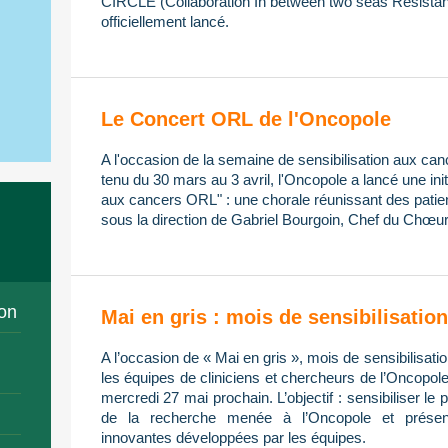
CIRCLE (Collaboration In between two seas Resistan
officiellement lancé.
Le Concert ORL de l'Oncopole
A l'occasion de la semaine de sensibilisation aux ca
tenu du 30 mars au 3 avril, l'Oncopole a lancé une init
aux cancers ORL" : une chorale réunissant des patien
sous la direction de Gabriel Bourgoin, Chef du Chœur
on
Mai en gris : mois de sensibilisati
A l’occasion de « Mai en gris », mois de sensibilisa
les équipes de cliniciens et chercheurs de l’Oncopol
mercredi 27 mai prochain. L’objectif : sensibiliser le 
de la recherche menée à l’Oncopole et présent
innovantes développées par les équipes.