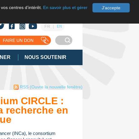
 vos centres d’intérêt.
En savoir plus et gérer
J'accepte
FR
EN
FAIRE UN DON
GNER
NOUS SOUTENIR
RSS
(Ouvre la nouvelle fenêtre)
ium CIRCLE :
a recherche en
que
 cancer (INCa), le consortium